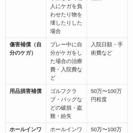
人にケガを負
わせたり物を
壊したりした
場合
傷害補償（自
プレー中に自
入院日額・手
分のケガ）
分がケガをし
術費など
た場合の治療
費・入院費な
ど
用品損害補償
ゴルフクラ
50万〜100万
ブ・バッグな
円程度
どの破損・盗
難・紛失
ホールインワ
ホールインワ
50万〜100万