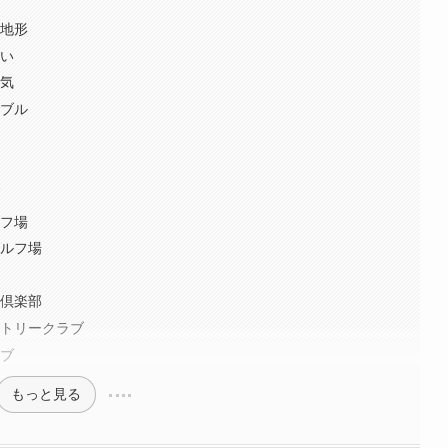
な地形
ない
囲気
ナブル
ブ
ルフ場
ゴルフ場
部
ー倶楽部
ントリークラブ
ラブ
もっと見る